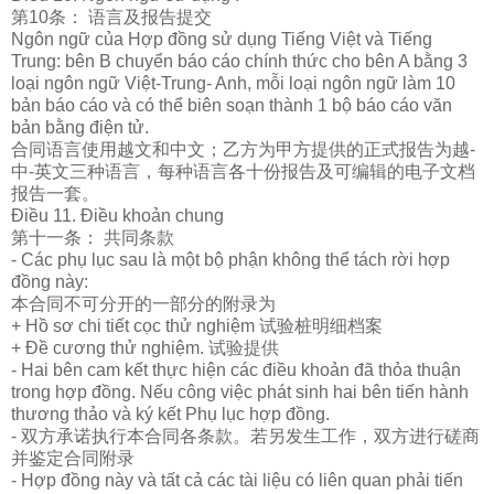
第10条：
语
言及
报
告提交
Ngôn ngữ của Hợp đồng sử dụng Tiếng Việt và Tiếng
Trung: bên B chuyển báo cáo chính thức cho bên A bằng 3
loại ngôn ngữ Việt-Trung- Anh, mỗi loại ngôn ngữ làm 10
bản báo cáo và có thể biên soạn thành 1 bộ báo cáo văn
bản bằng điện tử.
合同
语
言使用越文和中文；乙方
为
甲方提供的正式
报
告
为
越
-
中-英文三种
语
言，每种
语
言各十份
报
告及可
编辑
的
电
子文档
报
告一套。
Điều 11. Điều khoản chung
第十一条： 共同条款
- Các phụ lục sau là một bộ phận không thể tách rời hợp
đồng này:
本合同不可分开的一部分的附
录为
+ Hồ sơ chi tiết cọc thử nghiệm
试验桩
明
细
档案
+ Đề cương thử nghiệm.
试验
提供
- Hai bên cam kết thực hiện các điều khoản đã thỏa thuận
trong hợp đồng. Nếu công việc phát sinh hai bên tiến hành
thương thảo và ký kết Phụ lục hợp đồng.
- 双方承
诺执
行本合同各条款。若另
发
生工作，双方
进
行磋商
并
鉴
定合同附
录
- Hợp đồng này và tất cả các tài liệu có liên quan phải tiến