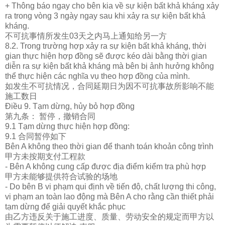
+ Thông báo ngay cho bên kia về sự kiện bất khả kháng xảy
ra trong vòng 3 ngày ngay sau khi xảy ra sự kiện bất khả
kháng.
不可抗事情所
发
生
03天之内
马
上通知
给
另一方
8.2. Trong trường hợp xảy ra sự kiện bất khả kháng, thời
gian thực hiện hợp đồng sẽ được kéo dài bằng thời gian
diễn ra sự kiện bất khả kháng mà bên bị ảnh hưởng không
thể thực hiện các nghĩa vụ theo hợp đồng của mình.
如
发
生不可抗情况，合同延期日
为
因不可抗事故所影响不能
施工数日
Điều 9. Tạm dừng, hủy bỏ hợp đồng
第九条：
暂
停，撤
销
合同
9.1 Tạm dừng thực hiện hợp đồng:
9.1 合同
暂
停如下
Bên A không theo thời gian để thanh toán khoản công trình
甲方未按期支付工程款
- Bên A không cung cấp được địa điểm kiểm tra phù hợp
甲方未能
够
提供符合
试验
的
场
地
- Do bên B vi phạm qui định về tiến độ, chất lượng thi công,
vi phạm an toàn lao động mà Bên A cho rằng cần thiết phải
tạm dừng để giải quyết khắc phục
由乙方
违
反关于施工
进
度、
质
量、
劳动
安全的
规
定而甲方以