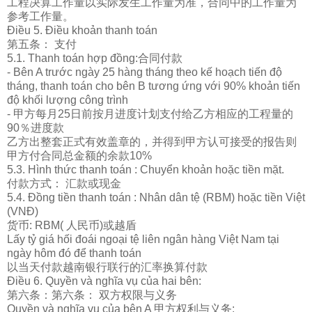
工程决算工作量以
实际发
生工作量
为
准，合同中的工作量
为
参考工作量。
Điều 5. Điều khoản thanh toán
第五条： 支付
5.1. Thanh toán hợp đồng:合同付款
- Bên A trước ngày 25 hàng tháng theo kế hoạch tiến độ
tháng, thanh toán cho bên B tương ứng với 90% khoản tiến
độ khối lượng công trình
- 甲方每月25日前按月
进
度
计
划支付
给
乙方相
应
的
工程量的
90％
进
度款
乙方出整套正式有效盖章的，并得到甲方
认
可接受的
报
告
则
甲方付合同
总
金
额
的余款
10%
5.3. Hình thức thanh toán : Chuyển khoản hoặc tiền mặt.
付款方式：
汇
款或
现
金
5.4. Đồng tiền thanh toán : Nhân dân tệ (RBM) hoặc tiền Việt
(VNĐ)
货币
: RBM( 人民
币
)或越盾
Lấy tỷ giá hối đoái ngoại tệ liên ngân hàng Việt Nam tại
ngày hôm đó để thanh toán
以当天付款越南
银
行
联
行的
汇
率
换
算付款
Điều 6. Quyền và nghĩa vụ của hai bên:
第六条：第六条： 双方
权
限与
义务
Quyền và nghĩa vụ của bên A 甲方
权
利与
义务
: