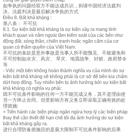
如争
执
的
问题经
双方不能达成共
识
，
则请
中国
经济
法庭判
决。法庭判决是最后解决争
执
的方式
Điều 8. Bất khả kháng :
第八条： 不可抗
8.1. Sự kiện bất khả kháng là sự kiện xảy ra mang tính
khách quan và nằm ngoài tầm kiểm soát của các bên như
động đất, sóng thần, chiến tranh hoặc ngăn cấm của cơ
quan có thẩm quyền của Việt Nam.
不可抗的条款是意外事故是当事人所不能
预见
、不能避免和
不可控制如水灾、
风
灾、
旱灾、地震
战
争、封
锁
、政府禁令
等
- Việc một bên không hoàn thành nghĩa vụ của mình do sự
kiện bất khả kháng sẽ không phải là cơ sở để bên kia chấm
dứt hơp đồng. Tuy nhiên bên bị ảnh hưởng bởi sự kiện bất
khả kháng có nghĩa vụ phải:
因不可抗条件影响的任何一方不能完成
义务
，其不是理由使
另一方
终
止合同。但受影响方
有
义务
立即采取正确有效的
处
理措施
:
+ Tiến hành các biện pháp ngăn ngừa hợp lý các biện pháp
thay thế cần thiết để hạn chế tối đa ảnh hưởng do sự kiện
bất khả kháng gây ra.
进
行合理防
备
措施目的是最大限制不可抗条件影响的后果