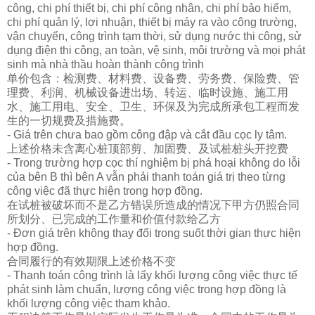
công, chi phí thiết bị, chi phí công nhân, chi phí bảo hiểm,
chi phí quản lý, lợi nhuận, thiết bị máy ra vào công trường,
vận chuyển, công trình tạm thời, sử dụng nước thi công, sử
dụng điện thi công, an toàn, vệ sinh, môi trường và mọi phát
sinh mà nhà thầu hoàn thành công trình
单
价包含：
检测费
、材料
费
、
设备费
、
劳务费
、保
险费
、管
理
费
、利
润
、机械
设备进
出
场
、
转
运、
临时设
施、施工用
水、施工用
电
、安全、
卫
生、
环
保及
为
完成所承包工程而
发
生的一切
规费
及措施
费
。
- Giá trên chưa bao gồm công đập và cắt đầu cọc ly tâm.
上述价格未含离心
桩顶
部剪、加固
费
、及
试桩桩头
开挖
费
- Trong trường hợp cọc thí nghiệm bị phá hoại không do lỗi
của bên B thì bên A vẫn phải thanh toán giá trị theo từng
công việc đã thực hiện trong hợp đồng.
在
试桩
被破坏而不是乙方
错误
所造成的情况下甲方仍照合同
所划分、已完成
的工作量和价
值
付款
给
乙方
- Đơn giá trên không thay đổi trong suốt thời gian thực hiện
hợp đồng.
合同履行的有效期限上述价格不
变
- Thanh toán công trình là lấy khối lượng công việc thực tế
phát sinh làm chuẩn, lượng công việc trong hợp đồng là
khối lượng công việc tham khảo.