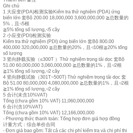
Ghi chú
1 大
应变
(PDA)
检测实验
Kiểm tra thử nghiệm (PDA) ứng
biến lớn 套Bộ 200.00 18,000,000 3,600,000,000
≧
总
数量的
5%，且
≮
5
根
≧
5% t
ổng số lượng,
≮
5 cây
2 小
应变
(PDI)
检测实验
Kiểm tra thử nghiệm (PDI) ứng biến lớn 套Bộ 800.00
400,000 320,000,000
≧
总
数量的
20%，且
≮
10
根
≧
20% t
ổng
số lượng
3
竖
向静
载实验
（
≤300T ）Thử nghiệm trọng tải dọc 套Bộ
51.00 60,000,000 3,060,000,000
≧
总
数量的
1%，且
≮
2
根
≧
1% t
ổng số lượng,
≮
2 cây
4
竖
向静
载试验
（
301T~500T) Thử nghiệm trọng tải dọc 套
Bộ 51.00 80,000,000 4,080,000,000
≧
总
数量的
1%，且
≮
2
根
≧
1% t
ổng số lượng,
≮
2 cây
5 合
计
(未含10%VAT)
Tổng (chưa gồm 10% VAT) 11,060,000,000
6 合
计
(含10%VAT)
Tổng (chưa gồm 10% VAT) 12,166,000,000
- Phương thức thanh toán: Tổng hợp đơn giá hợp đồng
计
量方式：
综
合
单
价合同
- Đơn giá bao gồm: Tất cả các chi phí kiểm tra và chi phí thi