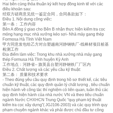
Hai bên cùng thỏa thuận ký kết hợp đồng kinh tế với các
điều khoản sau:
经
双方磋商意
见统
一
鉴
定合同，合同条款如下：
Điều 1. Nội dung công việc:
第一条： 工作内容
Bên A đồng ý giao cho Bên B nhận thực hiện kiểm tra cọc
móng hạng mục nhà xưởng kéo sợi- Nhà máy gang thép
Formosa Hà Tĩnh Việt Nam
甲方同意
发
包
给
乙方
对
台塑越南河静
钢铁
厂
-
线
棒材
项
目
桩
基
检测
工作
Địa điểm làm việc: Trong khu nhà xưởng nhà máy gang
thép Formusa Hà Tĩnh huyện Kỳ Anh
工作地点：河静省-- 旗英
县
台塑河静
钢铁
厂厂区内
Điều 2. Chất lượng và các yêu cầu kỹ thuật:
第二条：
质
量和技
术
要求
- Theo đúng yêu cầu quy định trong hồ sơ thiết kế, các tiêu
chuẩn kỹ thuật, các quy định quản lý chất lượng , tiêu chuẩn
hiện hành về công tác thí nghiệm có liên quan, tuân thủ các
quy định hiện hành của nhà nước VN và theo tiêu chuẩn
ngành Nước CHXHCN Trung Quốc “quy phạm kỹ thuật
kiểm tra cọc xây dựng”( JGJ106-2003) và các quy trình quy
phạm chuyên ngành khác và phải được chủ đầu tư công