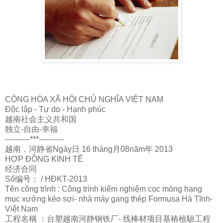
CỘNG HÒA XÃ HỘI CHỦ NGHĨA VIỆT NAM
Độc lập - Tự do - Hạnh phúc
越南社会主
义
共和国
独立-自由-幸福
----------***----------
越南，河静省Ngày日 16 tháng月08năm年 2013
HỢP ĐỒNG KINH TẾ
经济
合同
Số
编
号：
/ HĐKT-2013
Tên công trình : Công trình kiểm nghiệm cọc móng hạng
mục xưởng kéo sợi- nhà máy gang thép Formusa Hà Tĩnh-
Việt Nam
工程名稱 ：台塑越南河静
钢铁
厂
-
线
棒材
项
目基樁檢驗工程