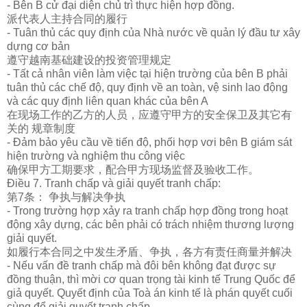
- Bên B cử đại diện chủ trì thực hiện hợp đồng.
派代表人主持合同的履行
- Tuân thủ các quy định của Nhà nước về quản lý đầu tư xây
dựng cơ bản
遵守越南基
础
建
设
的投
资
管理
规
定
- Tất cả nhân viên làm việc tại hiện trường của bên B phải
tuân thủ các chế độ, quy định về an toàn, vệ sinh lao động
và các quy định liên quan khác của bên A
在
现场
工作的乙方的人
员
，
应
遵守甲方的安全保
卫
及其它有
关的
规
章制度
- Đảm bảo yêu cầu về tiến độ, phối hợp vơi bên B giám sát
hiện trường và nghiệm thu công việc
确保甲方工期要求，配合甲方
现场监
督及
验
收工作。
Điều 7. Tranh chấp và giải quyết tranh chấp:
第7条： 争
执
与解决争
执
- Trong trường hợp xảy ra tranh chấp hợp đồng trong hoạt
động xây dựng, các bên phải có trách nhiệm thương lượng
giải quyết.
如履行本合同之中
发
生矛盾、争
执
，各方有
责
任商量并解决
- Nếu vấn đề tranh chấp mà đôi bên không đạt được sự
đồng thuận, thì mời cơ quan trọng tài kinh tế Trung Quốc để
giả quyết. Quyết định của Toà án kinh tế là phán quyết cuối
cùng để giải quyết tranh chấp.