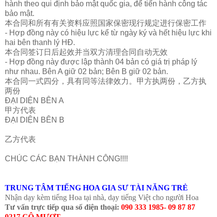
hành theo qui định bảo mật quốc gia, để tiến hành công tác
bảo mật.
本合同和所有有关
资
料
应
照国家保密
现
行
规
定
进
行保密工作
- Hợp đồng này có hiệu lực kể từ ngày ký và hết hiệu lực khi
hai bên thanh lý HĐ.
本合同
签订
日后起效并当双方清理合同自
动
无效
- Hợp đồng này được lập thành 04 bản có giá trị pháp lý
như nhau. Bên A giữ 02 bản; Bên B giữ 02 bản.
本合同一式四分，具有同等法律效力。甲方
执
两份，乙方
执
两份
ĐẠI DIỆN BÊN A
甲方代表
ĐẠI DIỆN BÊN B
乙方代表
CHÚC CÁC BẠN THÀNH CÔNG!!!!
TRUNG TÂM TIẾNG HOA GIA SƯ TÀI NĂNG TRẺ
Nhận dạy kèm tiếng Hoa tại nhà, dạy tiếng Việt cho người Hoa
Tư vấn trực tiếp qua số điện thoại:
090 333 1985- 09 87 87
0217 CÔ MƯỢT