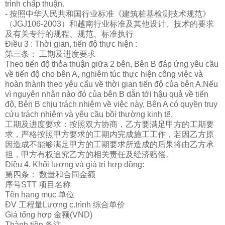
trình chấp thuận.
- 按照中
华
人民共和国行
业标
准《建筑
桩
基
检测
技
术规
范》
（JGJ106-2003）和越南行
业标
准及其他
设计
、技
术
的要求
及有关
专
行的
规
程、
规
范、
标
准
执
行
Điều 3 : Thời gian, tiến độ thực hiện :
第三条： 工期及
进
度要求
Theo tiến độ thỏa thuận giữa 2 bên, Bên B đáp ứng yêu cầu
về tiến độ cho bên A, nghiêm túc thực hiện công việc và
hoàn thành theo yêu cẩu về thời gian tiến độ của bên A.Nếu
vì nguyên nhân nào đó của bên B dẫn tới hậu quả về tiến
độ, Bên B chịu trách nhiệm về việc này, Bên A có quyền truy
cứu trách nhiệm và yêu cầu bồi thường kinh tế.
工期及
进
度要求：按照双方
协
商，乙方要
满
足甲方的工期要
求，
严
格按照甲方要求的工期内完成施工工作，若因乙方原
因造成不能
够满
足甲方的工期要求所造成的后果
将由乙方承
担，甲方有
权
追究乙方的相关
责
任及
经济赔偿
。
Điều 4. Khối lượng và giá trị hợp đồng:
第四条： 数量和合同金
额
序号STT
项
目名称
Tên hạng mục
单
位
ĐV 工程量Lượng c.trình
综
合
单
价
Giá tổng hợp 金
额
(VND)
Thành tiền
备
注