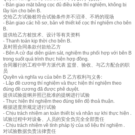
- Bàn giao mặt bằng cọc đủ điều kiện thí nghiệm, không bị
lầy lún cho bên B.
交
给
乙方
试验桩
符合
试验
条件并不沼
泽
、不坍的
现场
- Bàn giao các hồ sơ, bản vẽ thiết kế cọc thí nghiệm cho bên
B.
提供
给
乙方
桩
技
术
、
设计
等有关
资
料
- Thanh toán kịp thời cho bên B.
及
时
照合同条款付款
给
乙方
- Bên A cử đại diện giám sát, nghiệm thu phối hợp với bên B
trong suốt quá trình thực hiện hợp đồng.
合同履行的工程中甲方派代表
监
督、
验
收、与乙方配合的
职
员
Quyền và nghĩa vụ của bên B 乙方
权
利与
义务
:
- Lập đề cương thí nghiệm và thực hiện thí nghiệm theo
đúng đề cương đã được phê duyệt.
提供
试验
提
纲
并照已批准的提
纲进
行
试验
- Thực hiện thí nghiệm theo đúng tiến độ thoả thuận.
根据
进
度所
规
定
进
行
试验
- Chịu trách nhiệm an toàn thiết bị và nhân sự khi thực hiện .
试验过
程中
对设备
、人
员
的安全
负
完全全部
责
任
- Chịu trách nhiệm về tính pháp lý của số liệu thí nghiệm .
对试验
数据
负责
法律
责
任