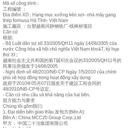
Mã số công trình :
工程編號 ：
Địa điểm XD : Hạng mục xưởng kéo sợi- nhà máy gang
thép formusa Hà Tĩnh- Việt Nam
施工廠區 ：台塑越南河静
钢铁
厂
-
线
棒材
项
目
Căn cứ
根据:
- Bộ Luật dân sự số 33/2005/QH11 ngày 14/06/2005 của
nước Cộng hòa xã hội chủ nghĩa Việt Nam khoá7, kỳ họp
thứ XI ;
越南社会主
义
共和国的第
7届XI次会
议
的
33/2005/QH11号的
民事法所
颁发
于
14/06/2005
- Nghị định số 48/2010/NĐ-CP Ngày 7/5/2010 của chính
phủ về hợp đồng trong hoạt động xây dựng
政府于2010年05月07日
颁发
关于建設工程合同的
48/2010/NĐ-CP号
议
定。
- Căn cứ nhu cầu và khả năng của hai bên.
双方能力与要求
Chúng tôi gồm我
们
:
1. Đại diện bên giao thầu
发
包方
(Bên A):
Bên A : China MCC20 Group Corp.,Ltd
甲方： 中国二十冶集
团
有限公司