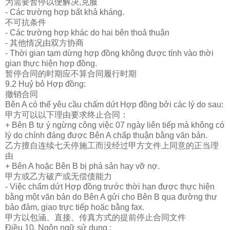
为
需要
暂
停以便解决
,克服
- Các trường hợp bất khả kháng.
不可抗条件
- Các trường hợp khác do hai bên thoả thuận
- 其他情况由双方
协
商
- Thời gian tạm dừng hợp đồng không được tính vào thời
gian thực hiện hợp đồng.
暂
停合同的
时
期
应
不算合同履行
时
期
9.2 Huỷ bỏ Hợp đồng:
撤
销
合同
Bên A có thể yêu cầu chấm dứt Hợp đồng bởi các lý do sau:
甲方可以以下理由要求
终
止合同：
+ Bên B tự ý ngừng công việc 07 ngày liên tiếp mà không có
lý do chính đáng được Bên A chấp thuận bằng văn bản.
乙方擅自
连续
七天停施工而没
经过
甲方文件上同意的正当理
由
+ Bên A hoặc Bên B bị phá sản hay vỡ nợ.
甲方或乙方破
产
或无
偿债
能力
- Việc chấm dứt Hợp đồng trước thời hạn được thực hiện
bằng một văn bản do Bên A gửi cho Bên B qua đường thư
bảo đảm, giao trực tiếp hoặc bằng fax.
甲方以包涵、直接、
传
真方式的提前停止合同文件
Điều 10. Ngôn ngữ sử dụng :