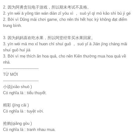
2. 因为阿勇贪玩电子游戏，所以期末考试不及格。
2. yīn wèi ā yǒnɡ tān wán diàn zǐ yóu xì ， suó yǐ qī mò kǎo shì bù jí ɡé
2. Bởi vì Dũng mải chơi game, cho nên thi hết học kỳ không đạt điểm
trung bình.
3. 因为妈妈喜欢吃水果，所以阿坚经常买水果回家。
3. yīn wèi mā mɑ xǐ huɑn chī shuí ɡuǒ ， suó yǐ ā Jiān jīnɡ chánɡ mǎi
shuí ɡuǒ huí jiā
3. Bởi vì mẹ thích ăn hoa quả, cho nên Kiên thường mua hoa quả về
nhà.
-----------------------------
TỪ MỚI
-----------------------------
小说(xiǎo shuō )
Có nghĩa là : tiểu thuyết.
精彩 (jīnɡ cǎi )
Có nghĩa là : tuyệt vời.
抢购(qiǎnɡ ɡòu )
Có nghĩa là : tranh nhau mua.