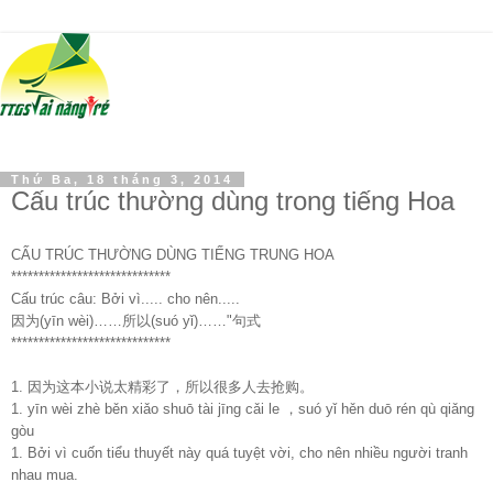
Thứ Ba, 18 tháng 3, 2014
Cấu trúc thường dùng trong tiếng Hoa
CẤU TRÚC THƯỜNG DÙNG TIẾNG TRUNG HOA
*****************************
Cấu trúc câu: Bởi vì..... cho nên.....
因为(yīn wèi)……所以(suó yǐ)……"句式
*****************************
1. 因为这本小说太精彩了，所以很多人去抢购。
1. yīn wèi zhè běn xiǎo shuō tài jīnɡ cǎi le ，suó yǐ hěn duō rén qù qiǎnɡ
ɡòu
1. Bởi vì cuốn tiểu thuyết này quá tuyệt vời, cho nên nhiều người tranh
nhau mua.