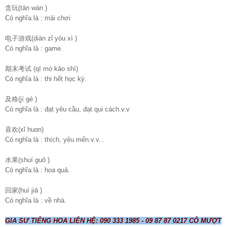
贪玩(tān wán )
Có nghĩa là : mải chơi
电子游戏(diàn zǐ yóu xì )
Có nghĩa là : game.
期末考试 (qī mò kǎo shì)
Có nghĩa là : thi hết học kỳ.
及格(jí ɡé )
Có nghĩa là : đạt yêu cầu, đạt qui cách.v.v
喜欢(xǐ huɑn)
Có nghĩa là : thích, yêu mến.v.v...
水果(shuí ɡuǒ )
Có nghĩa là : hoa quả.
回家(huí jiā )
Có nghĩa là : về nhà.
GIA SƯ TIẾNG HOA LIÊN HỆ: 090 333 1985 - 09 87 87 0217 CÔ MƯỢT