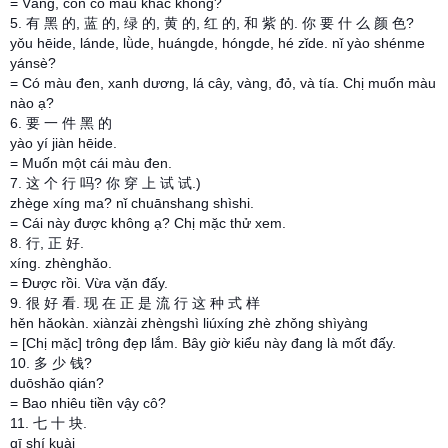
= Vâng, còn có màu khác không?
5. 有 黑 的, 蓝 的, 绿 的, 黄 的, 红 的, 和 紫 的. 你 要 什 么 颜 色?
yǒu hēide, lánde, lǜde, huángde, hóngde, hé zǐde. nǐ yào shénme
yánsè?
= Có màu đen, xanh dương, lá cây, vàng, đỏ, và tía. Chị muốn màu
nào ạ?
6. 要 一 件 黑 的
yào yí jiàn hēide.
= Muốn một cái màu đen.
7. 这 个 行 吗? 你 穿 上 试 试.)
zhège xíng ma? nǐ chuānshang shìshi.
= Cái này được không ạ? Chị mặc thử xem.
8. 行, 正 好.
xíng. zhènghǎo.
= Được rồi. Vừa vặn đấy.
9. 很 好 看. 现 在 正 是 流 行 这 种 式 样
hěn hǎokàn. xiànzài zhèngshì liúxíng zhè zhǒng shìyàng
= [Chị mặc] trông đẹp lắm. Bây giờ kiểu này đang là mốt đấy.
10. 多 少 钱?
duōshǎo qián?
= Bao nhiêu tiền vậy cô?
11. 七 十 块.
qī shí kuài