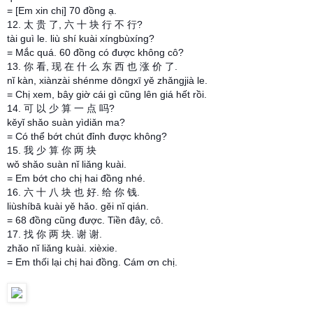
= [Em xin chị] 70 đồng ạ.
12. 太 贵 了, 六 十 块 行 不 行?
tài guì le. liù shí kuài xíngbùxíng?
= Mắc quá. 60 đồng có được không cô?
13. 你 看, 现 在 什 么 东 西 也 涨 价 了.
nǐ kàn, xiànzài shénme dōngxī yě zhǎngjià le.
= Chị xem, bây giờ cái gì cũng lên giá hết rồi.
14. 可 以 少 算 一 点 吗?
kěyǐ shǎo suàn yìdiǎn ma?
= Có thể bớt chút đỉnh được không?
15. 我 少 算 你 两 块
wǒ shǎo suàn nǐ liǎng kuài.
= Em bớt cho chị hai đồng nhé.
16. 六 十 八 块 也 好. 给 你 钱.
liùshíbā kuài yě hǎo. gěi nǐ qián.
= 68 đồng cũng được. Tiền đây, cô.
17. 找 你 两 块. 谢 谢.
zhǎo nǐ liǎng kuài. xièxie.
= Em thối lại chị hai đồng. Cám ơn chị.