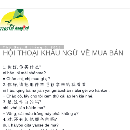
Thứ Bảy, 8 tháng 8, 2015
HỘI THOẠI KHẨU NGỮ VỀ MUA BÁN
1. 你 好, 你 买 什 么?
nǐ hǎo. nǐ mǎi shénme?
= Chào chị, chị mua gì ạ?
2. 你 好, 请 把 那 件 羊 毛 衫 拿 来 给 我 看 看
nǐ hǎo. qíng bǎ nà jiàn yángmáoshān nǎlai gěi wǒ kànkan.
= Chào cô, lấy cho tôi xem thử cái áo len kia nhé.
3. 是, 这 件 白 的 吗?
shì, zhè jiàn báide ma?
= Vâng, cái màu trắng này phải không ạ?
4. 对, 还 有 其 他 颜 色 的 吗?
duì. háiyǒu qítā yánsè de ma?