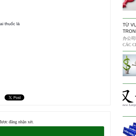
 thuốc lá
TỪ V
TRON
办公司职
CÁC C
được đăng nhận xét.