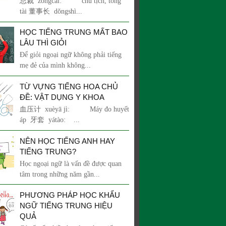
总裁 zǒngcái: chủ tịch, tổng
tài 董事长 dǒngshì...
HỌC TIẾNG TRUNG MẤT BAO
LÂU THÌ GIỎI
Để giỏi ngoại ngữ không phải tiếng
mẹ đẻ của mình không...
TỪ VỰNG TIẾNG HOA CHỦ
ĐỀ: VẬT DỤNG Y KHOA
血压计 xuèyā jì: Máy đo huyết
áp 牙套 yátào: ...
NÊN HỌC TIẾNG ANH HAY
TIẾNG TRUNG?
Học ngoại ngữ là vấn đề được quan
tâm trong những năm gần...
PHƯƠNG PHÁP HỌC KHẨU
NGỮ TIẾNG TRUNG HIỆU
QUẢ