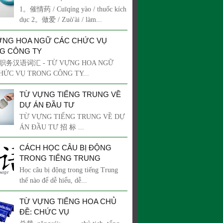
1。催情药 / Cuīqíng yào / thuốc kích
dục 2。做爱 / Zuò'ài / làm...
ỰNG HOA NGỮ CÁC CHỨC VỤ
G CÔNG TY
务汉语词汇 - TỪ VỰNG HOA NGỮ
HỨC VỤ TRONG CÔNG TY...
TỪ VỰNG TIẾNG TRUNG VỀ
DỰ ÁN ĐẦU TƯ
TỪ VỰNG TIẾNG TRUNG VỀ DỰ
ÁN ĐẦU TƯ 招 标 ...
CÁCH HỌC CÂU BỊ ĐỘNG
TRONG TIẾNG TRUNG
Học câu bị động trong tiếng Trung
thế nào để dễ hiểu, dễ...
TỪ VỰNG TIẾNG HOA CHỦ
ĐỀ: CHỨC VỤ