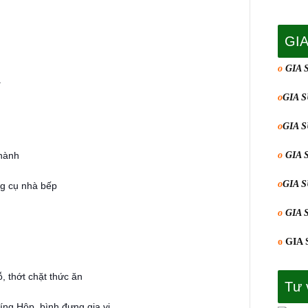
GI
o
GIA 
ả
o
GIA 
o
GIA 
nành
o
GIA 
o
GIA 
 cụ nhà bếp
o
GIA 
o
GIA 
thớt chặt thức ăn
Tư 
g Hộp, bình đựng gia vị