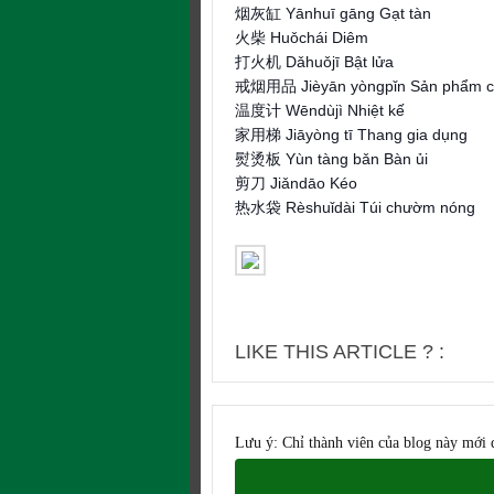
烟灰缸 Yānhuī gāng Gạt tàn
火柴 Huǒchái Diêm
打火机 Dǎhuǒjī Bật lửa
戒烟用品 Jièyān yòngpǐn Sản phẩm cai
温度计 Wēndùjì Nhiệt kế
家用梯 Jiāyòng tī Thang gia dụng
熨烫板 Yùn tàng bǎn Bàn ủi
剪刀 Jiǎndāo Kéo
热水袋 Rèshuǐdài Túi chườm nóng
LIKE THIS ARTICLE ? :
Lưu ý: Chỉ thành viên của blog này mới 