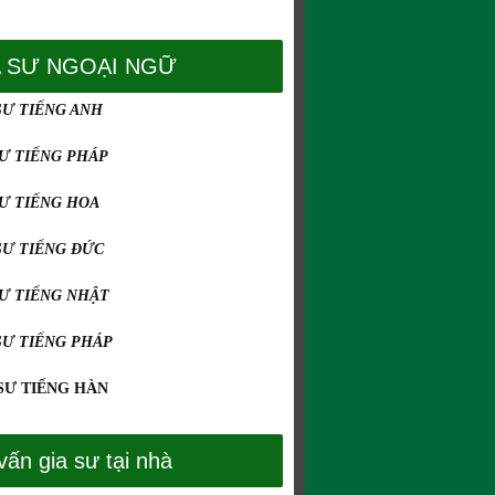
A SƯ NGOẠI NGỮ
SƯ TIẾNG ANH
SƯ TIẾNG PHÁP
SƯ TIẾNG HOA
SƯ TIẾNG ĐỨC
SƯ TIẾNG NHẬT
SƯ TIẾNG PHÁP
SƯ TIẾNG HÀN
vấn gia sư tại nhà