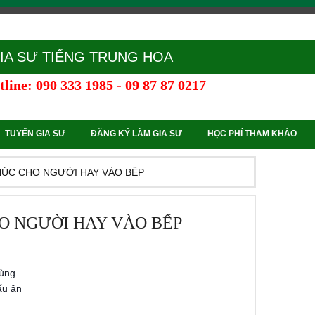
IA SƯ TIẾNG TRUNG HOA
line: 090 333 1985 - 09 87 87 0217
TUYỂN GIA SƯ
ĐĂNG KÝ LÀM GIA SƯ
HỌC PHÍ THAM KHẢO
NÚC CHO NGƯỜI HAY VÀO BẾP
O NGƯỜI HAY VÀO BẾP
dùng
ấu ăn