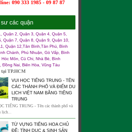
line: 090 333 1985 - 09 87 87
 sư các quận
, Quận 2, Quận 3, Quận 4, Quận 5,
, Quận 7, Quận 8, Quận 9, Quận 10,
1, Quận 12,Tân Bình,Tân Phú, Bình
ình Chánh, Phú Nhuận, Gò Vấp, Bình
 Hóc Môn, Củ Chi, Nhà Bè, Bình
 Đồng Nai, Biên Hòa, Vũng Tàu
ư tại TP.HCM
VUI HỌC TIẾNG TRUNG - TÊN
CÁC THÀNH PHỐ VÀ ĐIỂM DU
LỊCH VIỆT NAM BẰNG TIẾNG
TRUNG
C TIẾNG TRUNG - Tên các thành phố và
 lịch...
TỪ VỰNG TIẾNG HOA CHỦ
ĐỀ: TÌNH DỤC & SINH SẢN