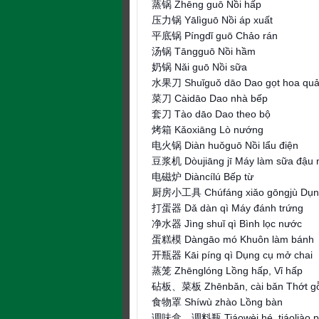
蒸锅 Zhēng guō Nồi hấp
压力锅 Yālìguō Nồi áp xuất
平底锅 Píngdǐ guō Chảo rán
汤锅 Tāngguō Nồi hầm
奶锅 Nǎi guō Nồi sữa
水果刀 Shuǐguǒ dāo Dao gọt hoa qu
菜刀 Càidāo Dao nhà bếp
套刀 Tào dāo Dao theo bộ
烤箱 Kǎoxiāng Lò nướng
电火锅 Diàn huǒguō Nồi lẩu điện
豆浆机 Dòujiāng jī Máy làm sữa đậu 
电磁炉 Diàncílú Bếp từ
厨房小工具 Chúfáng xiǎo gōngjù Dụng
打蛋器 Dǎ dàn qì Máy đánh trứng
净水器 Jìng shuǐ qì Bình lọc nước
蛋糕模 Dàngāo mó Khuôn làm bánh
开瓶器 Kāi píng qì Dụng cụ mở chai
蒸笼 Zhēnglóng Lồng hấp, Vỉ hấp
砧板、菜板 Zhēnbǎn, cài bǎn Thớt gỗ, 
食物罩 Shíwù zhào Lồng bàn
调味盒、调料瓶 Tiáowèi hé, tiáoliào pín