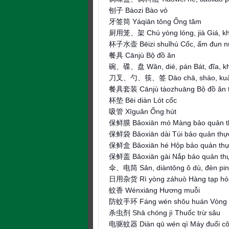
刨子 Bàozi Bào vỏ
牙签筒 Yáqiān tǒng Ống tăm
厨用笼、架 Chú yòng lóng, jià Giá, k
杯子水壶 Bēizi shuǐhú Cốc, ấm đun 
餐具 Cānjù Bộ đồ ăn
碗、碟、盘 Wǎn, dié, pán Bát, đĩa, k
刀叉、勺、筷、签 Dāo chā, sháo, kuài, q
餐具套装 Cānjù tàozhuāng Bộ đồ ăn 
杯垫 Bēi diàn Lót cốc
吸管 Xīguǎn Ống hút
保鲜膜 Bǎoxiān mó Màng bảo quản t
保鲜袋 Bǎoxiān dài Túi bảo quản th
保鲜盒 Bǎoxiān hé Hộp bảo quản th
保鲜盖 Bǎoxiān gài Nắp bảo quản th
伞、电筒 Sǎn, diàntǒng ô dù, đèn pin
日用杂货 Rì yòng záhuò Hàng tạp hó
蚊香 Wénxiāng Hương muỗi
防蚊手环 Fáng wén shǒu huán Vòng đ
杀虫剂 Shā chóng jì Thuốc trừ sâu
电驱蚊器 Diàn qū wén qì Máy đuổi cô