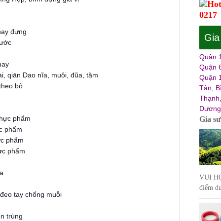
Hot
0217
hay đựng
Gia
nước
Quận 1
hay
Quận 6
iān Dao nĩa, muôi, đũa, tăm
Quận 1
theo bộ
Tân, B
Thạnh,
Dương,
hực phẩm
Gia s
ực phẩm
ực phẩm
ực phẩm
a
VUI HỌ
điểm du
eo tay chống muỗi
n trùng