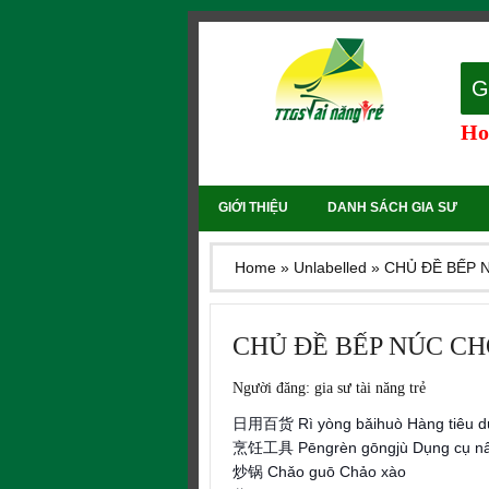
G
Hot
GIỚI THIỆU
DANH SÁCH GIA SƯ
Home
»
Unlabelled
»
CHỦ ĐỀ BẾP 
CHỦ ĐỀ BẾP NÚC CH
Người đăng:
gia sư tài năng trẻ
日用百货 Rì yòng bǎihuò Hàng tiêu 
烹饪工具 Pēngrèn gōngjù Dụng cụ n
炒锅 Chǎo guō Chảo xào