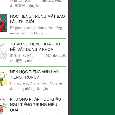
总裁 zǒngcái: chủ tịch, tổng
tài 董事长 dǒngshì...
HỌC TIẾNG TRUNG MẤT BAO
LÂU THÌ GIỎI
Để giỏi ngoại ngữ không phải tiếng
mẹ đẻ của mình không...
TỪ VỰNG TIẾNG HOA CHỦ
ĐỀ: VẬT DỤNG Y KHOA
血压计 xuèyā jì: Máy đo huyết
áp 牙套 yátào: ...
NÊN HỌC TIẾNG ANH HAY
TIẾNG TRUNG?
Học ngoại ngữ là vấn đề được quan
tâm trong những năm gần...
PHƯƠNG PHÁP HỌC KHẨU
NGỮ TIẾNG TRUNG HIỆU
QUẢ