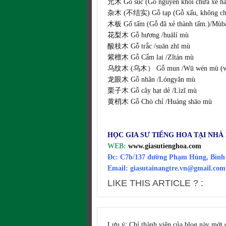
元木 Gỗ súc (Gỗ nguyên khối chưa xẻ hay
杂木 (不结实) Gỗ tạp (Gỗ xấu, không chắ
木板 Gố tấm (Gỗ đã xẻ thành tấm.)/Mùb
花梨木 Gỗ hương /huālí mù
酸枝木 Gỗ trắc /suān zhī mù
紫檀木 Gỗ Cẩm lai /Zǐtán mù
乌纹木 (乌木） Gỗ mun /Wū wén mù (
龙眼木 Gỗ nhãn /Lóngyǎn mù
栗子木 Gỗ cây hạt dẻ /Lìzǐ mù
黄梢木 Gỗ Chò chỉ /Huáng shāo mù
HỌC GIA SƯ TIẾNG HOA TẠI NHÀ
WEB:
www.giasutienghoa.com
Đc: C7b/137 đường Phạm Hùng, Bình
Email: giasutainangtre.vn@gmail.com
LIKE THIS ARTICLE ? :
Lưu ý: Chỉ thành viên của blog này mới 