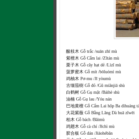
酸枝木 Gỗ trắc /suān zhī mù
紫檀木 Gỗ Cẩm lai /Zǐtán mù
栗子木 Gỗ cây hạt dẻ /Lìzǐ mù
菠萝蜜木 Gỗ mít /bōluómì mù
鸡柚木 Pơ-mu /Jī yòumù
古缅茄樹 Gỗ đỏ /Gǔ miǎnjiā shù
白鹤树 Gỗ Gụ mật /Báihè shù
油楠 Gỗ Gụ lau /Yóu nán
巴地黄檀 Gỗ Cẩm Lai hộp Ba dìhuáng tá
大花紫薇 Gỗ Bằng Lăng Dà huā zǐwēi
柏木 Gỗ bách /Bǎimù
鸡翅木 Gỗ cà chí /Jīchì mù
胶合板 Gỗ dán /Jiāohébǎn