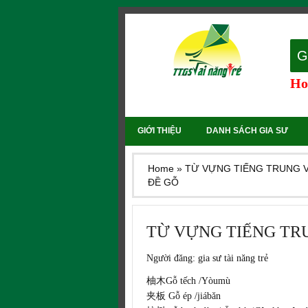
G
Hot
GIỚI THIỆU
DANH SÁCH GIA SƯ
Home
»
TỪ VỰNG TIẾNG TRUNG 
ĐỀ GỖ
TỪ VỰNG TIẾNG TR
Người đăng:
gia sư tài năng trẻ
柚木Gỗ tếch /Yòumù
夹板 Gỗ ép /jiábǎn