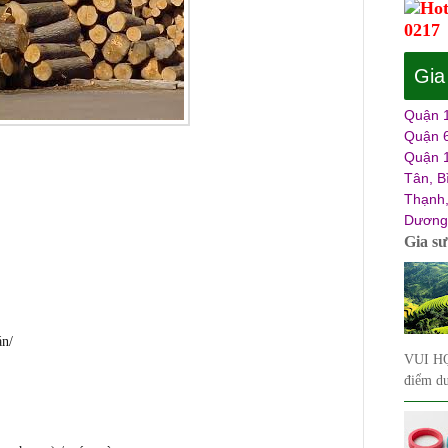
Hot
0217
Gia
Quận 1
Quận 6
Quận 1
Tân, B
Thạnh,
Dương,
Gia s
n/
VUI HỌ
điểm du