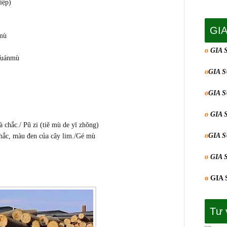
iệp)
GI
mù
o
GIA 
Yuánmù
o
GIA 
o
GIA 
o
GIA 
c./ Pǔ zi (tiě mù de yī zhǒng)
o
GIA 
, màu đen của cây lim./Gé mù
o
GIA 
o
GIA 
Tư 