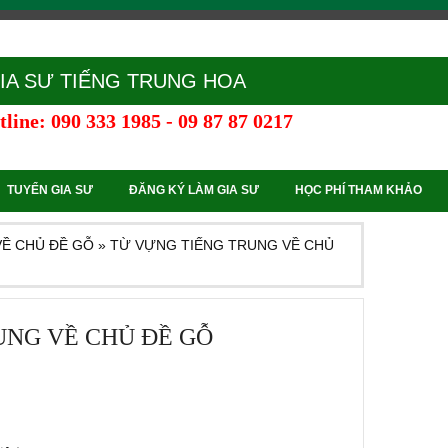
IA SƯ TIẾNG TRUNG HOA
line: 090 333 1985 - 09 87 87 0217
TUYỂN GIA SƯ
ĐĂNG KÝ LÀM GIA SƯ
HỌC PHÍ THAM KHẢO
VỀ CHỦ ĐỀ GỖ
»
TỪ VỰNG TIẾNG TRUNG VỀ CHỦ
UNG VỀ CHỦ ĐỀ GỖ