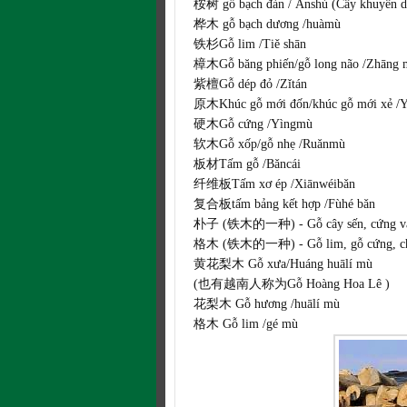
桉树 gỗ bạch đàn / Ānshù (Cây khuyên d
桦木 gỗ bạch dương /huàmù
铁杉Gỗ lim /Tiě shān
樟木Gỗ băng phiến/gỗ long não /Zhāng 
紫檀Gỗ dép đỏ /Zǐtán
原木Khúc gỗ mới đốn/khúc gỗ mới xẻ /
硬木Gỗ cứng /Yìngmù
软木Gỗ xốp/gỗ nhẹ /Ruǎnmù
板材Tấm gỗ /Bǎncái
纤维板Tấm xơ ép /Xiānwéibǎn
复合板tấm bảng kết hợp /Fùhé bǎn
朴子 (铁木的一种) - Gỗ cây sến, cứng và chắ
格木 (铁木的一种) - Gỗ lim, gỗ cứng, chắc
黄花梨木 Gỗ xưa/Huáng huālí mù
(也有越南人称为Gỗ Hoàng Hoa Lê )
花梨木 Gỗ hương /huālí mù
格木 Gỗ lim /gé mù