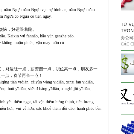
o, năm Ngựa năm Ngựa vạn sự bình an, năm Ngựa năm
m Ngựa có Ngựa có tiền ngay.
TỪ V
烦恼，好运跟着跑。
TRON
 hǎo. Kāixīn wú fánnǎo, hǎo yùn gēnzhe pǎo.
办公司职
vẻ không muộn phiền, vận may luôn có.
CÁC C
一点，财运旺一点，薪资翻一点，职
位高一点，朋友多一
久一点，春
节再长一点！
iqíng tián yīdiǎn, cáiyùn wàng yīdiǎn, xīnzī fān yīdiǎn,
nqì huǒ yīdiǎn, shēntǐ bàng yīdiǎn, xìngfú jiǔ yīdiǎn,
ình yêu thêm ngọt, tài vận thêm hưng thịnh, tiền lương
hiều hơn, vui vẻ hơn, sức khoẻ thêm dồi dào, hạnh phúc bền