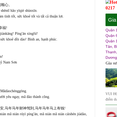
Hot
切顺心。
0217
 shēntǐ hǎo yīqiè shùnxīn.
ình tốt, sức khoẻ tốt và tất cả thuận lợi.
Gia
幸福!
Quận 1
 jiànkāng! Píng'ān xìngfú!
Quận 6
 sức khoẻ dồi dào! Bình an, hạnh phúc.
Quận 1
Tân, B
Thạnh,
n!
Dương,
 tỷ Nam Sơn
Gia s
 Mǎdàochénggōng.
VUI HỌ
ười yêu ngay, mã đáo thành công.
điểm du
安,马年马年财神驾到,马
年马年马上有钱!
ián mǎ nián rúyì píng'ān, mǎ nián mǎ nián cáishén jiàdào,