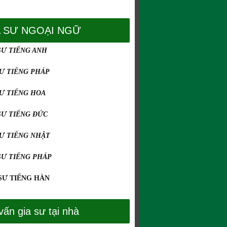
A SƯ NGOẠI NGỮ
SƯ TIẾNG ANH
SƯ TIẾNG PHÁP
SƯ TIẾNG HOA
SƯ TIẾNG ĐỨC
SƯ TIẾNG NHẬT
SƯ TIẾNG PHÁP
SƯ TIẾNG HÀN
vấn gia sư tại nhà