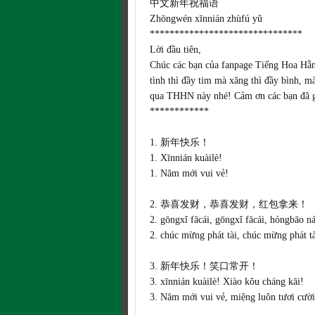
中文新年祝福语
Zhōngwén xīnnián zhùfú yǔ
******************************
*
Lời đầu tiên,
Chúc các bạn của fanpage Tiếng Hoa Hằng
tình thì đầy tim mà xăng thì đầy bình, m
qua THHN này nhé! Cảm ơn các bạn đã gắ
************
1. 新年快乐！
1. Xīnni
án kuàilè!
1. Năm mới vui vẻ!
2. 恭喜发财，恭喜发财，红包拿来！
2. gōngxǐ fācái, gōngxǐ fācái, hóngbāo ná
2. chúc mừng phát tài, chúc mừng phát tà
3. 新年快乐！笑口常开！
3. xīnnián kuàilè! Xiào kǒu cháng kāi!
3. Năm mới vui vẻ, miệng luôn tươi cười