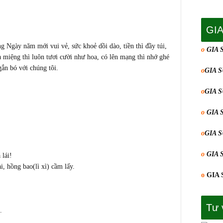
GI
 Ngày năm mới vui vẻ, sức khoẻ dồi dào, tiền thì đầy túi,
o
GIA 
à miệng thì luôn tươi cười như hoa, có lên mạng thì nhớ ghé
n bó với chúng tôi.
o
GIA 
o
GIA 
o
GIA 
o
GIA 
o
GIA 
 lái!
i, hồng bao(lì xì) cầm lấy.
o
GIA 
Tư 
.