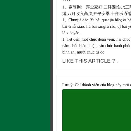
****
1。春节到:一拜全家好;二拜困难少;三
抛;八拜收入高;九拜平安罩;
十拜乐逍
1。Chūnjié dào: Yī bài quánjiā hǎo; èr bài
bài érnǚ xiào; liù bài xìngfú rào; qī bài 
lè xiāoyáo.
1. Tết đến: một chúc đoàn viên, hai chúc
năm chúc hiếu thuận, sáu chúc hạnh phúc,
bình an, mười chúc tự do.
LIKE THIS ARTICLE ? :
Lưu ý: Chỉ thành viên của blog này mới 