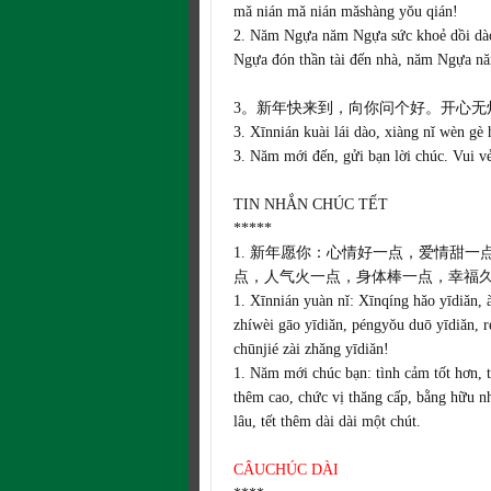
mǎ nián mǎ nián mǎshàng yǒu qián!
2. Năm Ngựa năm Ngựa sức khoẻ dồi dà
Ngựa đón thần tài đến nhà, năm Ngựa nă
3。新年快来到，向你问个好。开心无
3. Xīnnián kuài lái dào, xiàng nǐ wèn gè
3. Năm mới đến, gửi bạn lời chúc. Vui 
TIN NHẮN CHÚC TẾT
*****
1. 新年愿你：心情好一点，爱情甜
点，人气火一点，身体棒一点，幸福
1. Xīnnián yuàn nǐ: Xīnqíng hǎo yīdiǎn, à
zhíwèi gāo yīdiǎn, péngyǒu duō yīdiǎn, ré
chūnjié zài zhǎng yīdiǎn!
1. Năm mới chúc bạn: tình cảm tốt hơn, t
thêm cao, chức vị thăng cấp, bằng hữu n
lâu, tết thêm dài dài một chút.
CÂUCHÚC DÀI