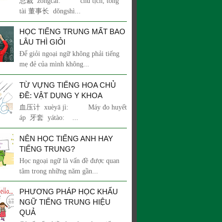
总裁 zǒngcái: chủ tịch, tổng
tài 董事长 dǒngshì...
HỌC TIẾNG TRUNG MẤT BAO
LÂU THÌ GIỎI
Để giỏi ngoại ngữ không phải tiếng
mẹ đẻ của mình không...
TỪ VỰNG TIẾNG HOA CHỦ
ĐỀ: VẬT DỤNG Y KHOA
血压计 xuèyā jì: Máy đo huyết
áp 牙套 yátào: ...
NÊN HỌC TIẾNG ANH HAY
TIẾNG TRUNG?
Học ngoại ngữ là vấn đề được quan
tâm trong những năm gần...
PHƯƠNG PHÁP HỌC KHẨU
NGỮ TIẾNG TRUNG HIỆU
QUẢ