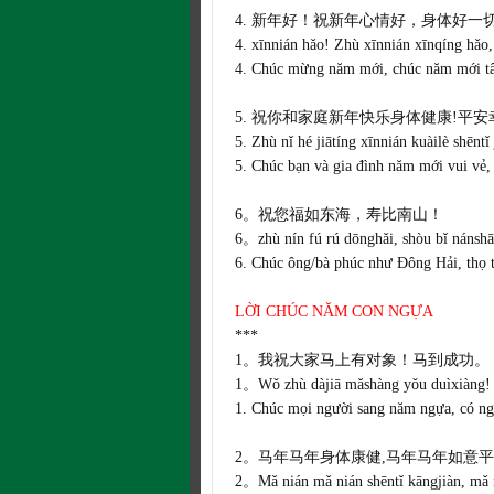
4. 新年好！祝新年心情好，身体好一
4. xīnnián hǎo! Zhù xīnnián xīnqíng hǎo,
4. Chúc mừng năm mới, chúc năm mới tâm t
5. 祝你和家庭新年快乐身体健康!平安
5. Zhù nǐ hé jiātíng xīnnián kuàilè shēntǐ
5. Chúc bạn và gia đình năm mới vui vẻ,
6。祝您福如东海，寿比南山！
6。zhù nín fú rú dōnghǎi, shòu bǐ nánshā
6. Chúc ông/bà phúc như Đông Hải, thọ
LỜI CHÚC NĂM CON NGỰA
***
1。我祝大家马上有对象！马到成功。
1。Wǒ zhù dàjiā mǎshàng yǒu duìxiàng!
1. Chúc mọi người sang năm ngựa, có ng
2。马年马年身体康健,马年马年如意平
2。Mǎ nián mǎ nián shēntǐ kāngjiàn, mǎ n