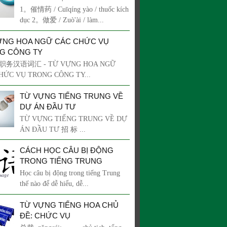
1。催情药 / Cuīqíng yào / thuốc kích
dục 2。做爱 / Zuò'ài / làm...
ỰNG HOA NGỮ CÁC CHỨC VỤ
G CÔNG TY
务汉语词汇 - TỪ VỰNG HOA NGỮ
HỨC VỤ TRONG CÔNG TY...
TỪ VỰNG TIẾNG TRUNG VỀ
DỰ ÁN ĐẦU TƯ
TỪ VỰNG TIẾNG TRUNG VỀ DỰ
ÁN ĐẦU TƯ 招 标 ...
CÁCH HỌC CÂU BỊ ĐỘNG
TRONG TIẾNG TRUNG
Học câu bị động trong tiếng Trung
thế nào để dễ hiểu, dễ...
TỪ VỰNG TIẾNG HOA CHỦ
ĐỀ: CHỨC VỤ