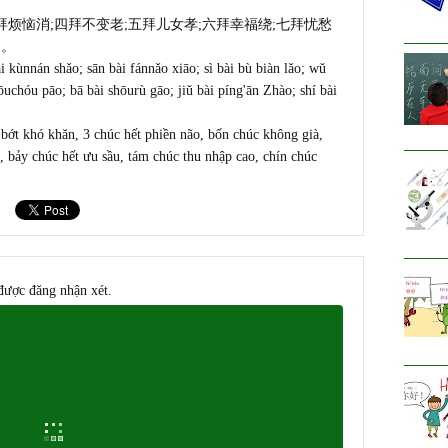
拜烦恼消;四拜不变老;
五拜儿女孝;六拜幸福绕;七拜忧愁
遥。
 kùnnán shǎo; sān bài fánnǎo xiāo; sì bài bù biàn lǎo; wǔ
yōuchóu pāo; bā bài shōurù gāo; jiǔ bài píng'ān Zhào; shí bài
 bớt khó khăn, 3 chúc hết phiền não, bốn chúc không già,
 bảy chúc hết ưu sầu, tám chúc thu nhập cao, chín chúc
được đăng nhận xét.