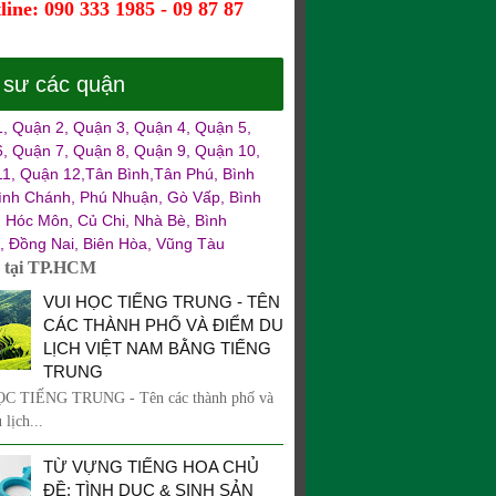
line: 090 333 1985 - 09 87 87
 sư các quận
, Quận 2, Quận 3, Quận 4, Quận 5,
, Quận 7, Quận 8, Quận 9, Quận 10,
1, Quận 12,Tân Bình,Tân Phú, Bình
ình Chánh, Phú Nhuận, Gò Vấp, Bình
 Hóc Môn, Củ Chi, Nhà Bè, Bình
 Đồng Nai, Biên Hòa, Vũng Tàu
ư tại TP.HCM
VUI HỌC TIẾNG TRUNG - TÊN
CÁC THÀNH PHỐ VÀ ĐIỂM DU
LỊCH VIỆT NAM BẰNG TIẾNG
TRUNG
C TIẾNG TRUNG - Tên các thành phố và
 lịch...
TỪ VỰNG TIẾNG HOA CHỦ
ĐỀ: TÌNH DỤC & SINH SẢN