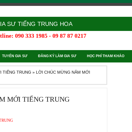
IA SƯ TIẾNG TRUNG HOA
line: 090 333 1985 - 09 87 87 0217
TUYỂN GIA SƯ
ĐĂNG KÝ LÀM GIA SƯ
HỌC PHÍ THAM KHẢO
I TIẾNG TRUNG
»
LỜI CHÚC MỪNG NĂM MỚI
M MỚI TIẾNG TRUNG
 TRUNG