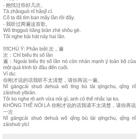
过你好几次。
-
她找
Tā zhǎoguò nǐ hǎojǐ cì.
Cô ta đã tìm bạn mấy lần rồi đấy.
过两遍这首歌。
-
我听
Wǒ tīngguò liǎng biàn zhè shǒu gē.
Tôi nghe bài hát này hai lần.
!!!!CHÚ Ý: Phân biệt
次，遍
次：
Chỉ biểu thị số lần
遍：
Ngoài biểu thị số lần nó còn nhán mạnh ý toàn bộ của
một quá trình từ đầu đến cuối.
Ví dụ:
刚才说的话我听不太清楚，请你再说一遍。
你
Nǐ gāngcái shuō dehuà wǒ tīng bù tài qīngchu, qǐng nǐ
zàishuō yībiàn.
Tôi ko nghe rõ anh vừa nói gì, anh có thể nhắc lại ko.
刚才说的话我请不太清楚，请你再说
KHÔNG THỂ NÓI LÀ
你
一次
Nǐ gāngcái shuō dehuà wǒ qǐng bù tài qīngchu, qǐng nǐ
zàishuō yīcì