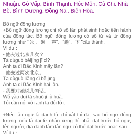
Nhuận, Gò Vấp, Bình Thạnh, Hóc Môn, Củ Chi, Nhà
Bè, Bình Dương, Đồng Nai, Biên Hòa.
Bổ ngữ động lượng
+Bổ ngữ động lượng chỉ rõ số lần phát sinh hoặc tiến hành
của động tác. Bổ ngữ động lượng có số từ và từ động
lượng như “
次
、遍
，声
”
、
“
趟
”
、下
”cấu thành.
Ví dụ
：
过北京几次？
-
他去
Tā qùguò běijīng jǐ cì?
Anh ta đi Bắc Kinh mấy lần?
过两次北京。
-
他去
Tā qùguò liǎng cì běijīng
Anh ta đi Bắc KInh hai lần.
对她说几句话。
-
我要
Wǒ yào duì tā shuō jǐ jù huà.
Tôi cần nói với anh ta đôi lời.
+Nếu tân ngữ là danh từ chỉ vật thì đặt sau bổ ngữ động
lượng, nếu là đại từ nhân xưng thì phải đặt trước bổ ngữ,
tên người, địa danh làm tân ngữ có thể đặt trước hoặc sau.
Ví dụ
：